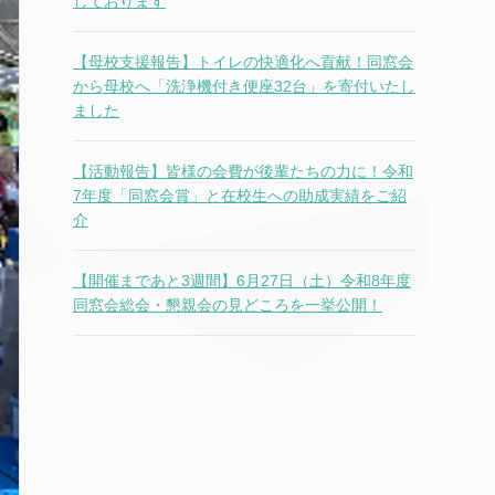
しております
【母校支援報告】トイレの快適化へ貢献！同窓会
から母校へ「洗浄機付き便座32台」を寄付いたし
ました
【活動報告】皆様の会費が後輩たちの力に！令和
7年度「同窓会賞」と在校生への助成実績をご紹
介
【開催まであと3週間】6月27日（土）令和8年度
同窓会総会・懇親会の見どころを一挙公開！