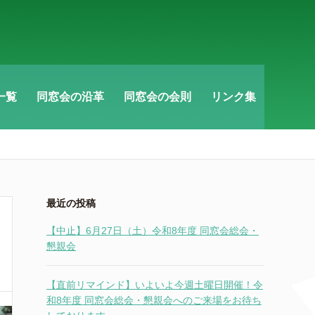
一覧
同窓会の沿革
同窓会の会則
リンク集
最近の投稿
【中止】6月27日（土）令和8年度 同窓会総会・
懇親会
【直前リマインド】いよいよ今週土曜日開催！令
和8年度 同窓会総会・懇親会へのご来場をお待ち