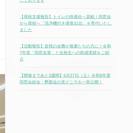
しております
【母校支援報告】トイレの快適化へ貢献！同窓会
から母校へ「洗浄機付き便座32台」を寄付いたし
ました
【活動報告】皆様の会費が後輩たちの力に！令和
7年度「同窓会賞」と在校生への助成実績をご紹
介
【開催まであと3週間】6月27日（土）令和8年度
同窓会総会・懇親会の見どころを一挙公開！