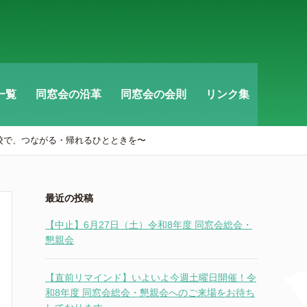
一覧
同窓会の沿革
同窓会の会則
リンク集
母校で、つながる・帰れるひとときを〜
最近の投稿
【中止】6月27日（土）令和8年度 同窓会総会・
懇親会
【直前リマインド】いよいよ今週土曜日開催！令
和8年度 同窓会総会・懇親会へのご来場をお待ち