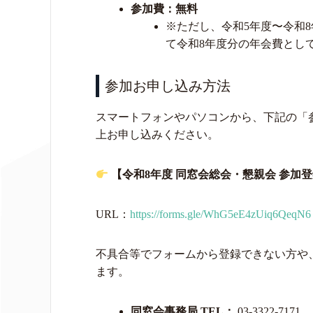
参加費：
無料
※ただし、令和5年度〜令和
て令和8年度分の年会費として
参加お申し込み方法
スマートフォンやパソコンから、下記の「
上お申し込みください。
【令和8年度 同窓会総会・懇親会 参加
URL：
https://forms.gle/WhG5eE4zUiq6QeqN6
不具合等でフォームから登録できない方や
ます。
同窓会事務局 TEL：
03-3322-7171